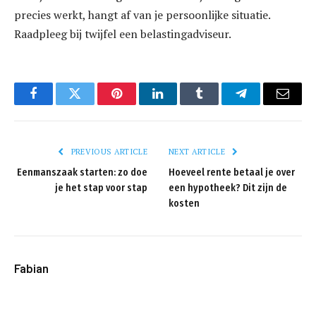
precies werkt, hangt af van je persoonlijke situatie.
Raadpleeg bij twijfel een belastingadviseur.
Facebook
Twitter
Pinterest
LinkedIn
Tumblr
Telegram
Email
PREVIOUS ARTICLE
NEXT ARTICLE
Eenmanszaak starten: zo doe
Hoeveel rente betaal je over
je het stap voor stap
een hypotheek? Dit zijn de
kosten
Fabian