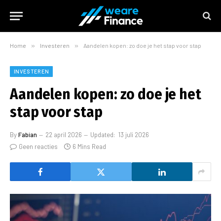
Home
»
Investeren
»
Aandelen kopen: zo doe je het stap voor stap
INVESTEREN
Aandelen kopen: zo doe je het
stap voor stap
By
Fabian
22 april 2026
Updated:
13 juli 2026
Geen reacties
6 Mins Read