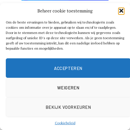
Beheer cookie toestemming
Om de beste ervaringen te bieden, gebruiken wij technologieën zoals
cookies om informatie over je apparaat op te slaan en/of te raadplegen.
Door in te stemmen met deze technologieën kunnen wij gegevens zoals
OVERIG
surfgedrag of unieke ID's op deze site verwerken. Als je geen toestemming
geeft of uw toestemming intrekt, kan dit een nadelige invloed hebben op
Wanneer wordt je Rabobank
bepaalde functies en mogelijkheden.
creditcard afgeschreven? Dit
moet je weten
ACCEPTEREN
By
Fabian
18 april 2026
Updated:
13 juli 2026
Geen reacties
WEIGEREN
5 Mins Read
BEKIJK VOORKEUREN
Cookiebeleid