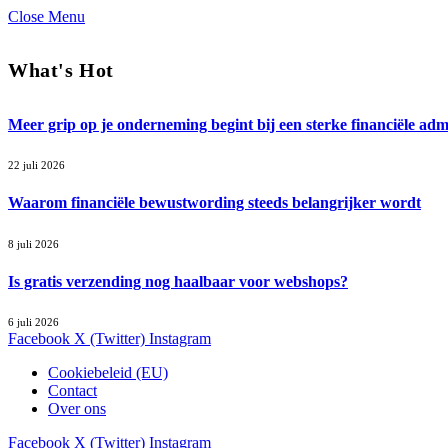
Close Menu
What's Hot
Meer grip op je onderneming begint bij een sterke financiële admi
22 juli 2026
Waarom financiële bewustwording steeds belangrijker wordt
8 juli 2026
Is gratis verzending nog haalbaar voor webshops?
6 juli 2026
Facebook
X (Twitter)
Instagram
Cookiebeleid (EU)
Contact
Over ons
Facebook
X (Twitter)
Instagram