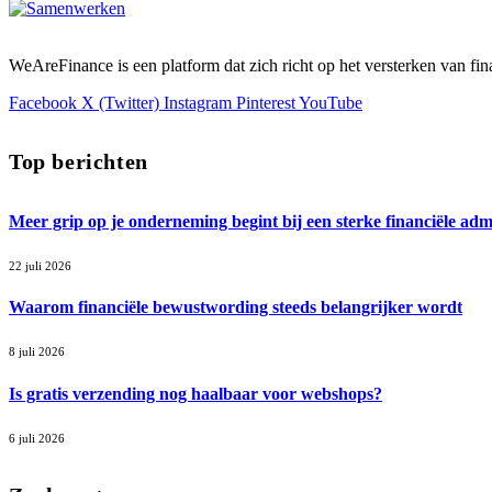
WeAreFinance is een platform dat zich richt op het versterken van fin
Facebook
X (Twitter)
Instagram
Pinterest
YouTube
Top berichten
Meer grip op je onderneming begint bij een sterke financiële admi
22 juli 2026
Waarom financiële bewustwording steeds belangrijker wordt
8 juli 2026
Is gratis verzending nog haalbaar voor webshops?
6 juli 2026