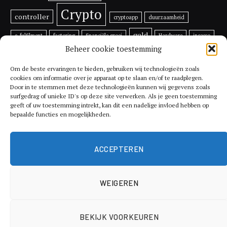
Crypto
controller
cryptoapp
duurzaamheid
geld
e-fulfilment
factoring
financiële groei
Hardware
incasso
Beheer cookie toestemming
inflatie
investeren
investeren in bitcoin
Lijfrente
ondernemen
Prijs
multifunctionele
printer
rentes
Om de beste ervaringen te bieden, gebruiken wij technologieën zoals
cookies om informatie over je apparaat op te slaan en/of te raadplegen.
tips
Door in te stemmen met deze technologieën kunnen wij gegevens zoals
Toekomst
Ripple
RSR
schade
Shiba Inu
surfgedrag of unieke ID's op deze site verwerken. Als je geen toestemming
geeft of uw toestemming intrekt, kan dit een nadelige invloed hebben op
Utrecht
Token
Vechain
vergoeding
verkopen van een factuur
bepaalde functies en mogelijkheden.
Voordelen
xrp
vermogen
Vethor
XYO
ACCEPTEREN
WEIGEREN
© 2026 ThemeSphere. Designed by
ThemeSphere
.
BEKIJK VOORKEUREN
Economie
Geldzaken
Hypotheek
Investeren