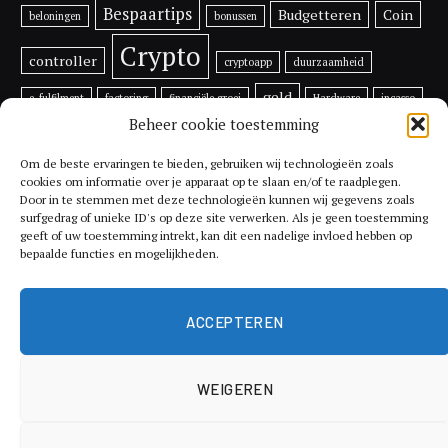
Bespaartips
Budgetteren
Coin
beloningen
bonussen
Crypto
controller
cryptoapp
duurzaamheid
geld
e-fulfilment
factoring
financiële groei
Hardware
incasso
Beheer cookie toestemming
inflatie
investeren
investeren in bitcoin
Lijfrente
ondernemen
Prijs
multifunctionele
printer
rentes
Om de beste ervaringen te bieden, gebruiken wij technologieën zoals
cookies om informatie over je apparaat op te slaan en/of te raadplegen.
tips
Door in te stemmen met deze technologieën kunnen wij gegevens zoals
Toekomst
Ripple
RSR
schade
Shiba Inu
surfgedrag of unieke ID's op deze site verwerken. Als je geen toestemming
geeft of uw toestemming intrekt, kan dit een nadelige invloed hebben op
Utrecht
Token
Vechain
vergoeding
verkopen van een factuur
bepaalde functies en mogelijkheden.
Voordelen
xrp
vermogen
Vethor
XYO
ACCEPTEREN
WEIGEREN
© 2026 ThemeSphere. Designed by
ThemeSphere
.