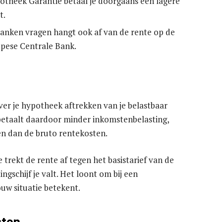
theek Garantie betaal je doorgaans een lagere
t.
banken vragen hangt ook af van de rente op de
opese Centrale Bank.
over je hypotheek aftrekken van je belastbaar
betaalt daardoor minder inkomstenbelasting,
en dan de bruto rentekosten.
e trekt de rente af tegen het basistarief van de
ngschijf je valt. Het loont om bij een
uw situatie betekent.
sten