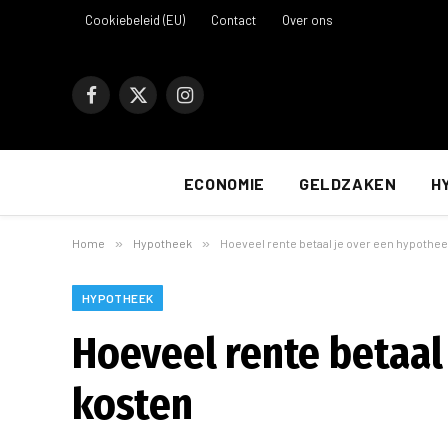
Cookiebeleid (EU)
Contact
Over ons
Facebook
X
Instagram
(Twitter)
ECONOMIE
GELDZAKEN
H
Home
»
Hypotheek
»
Hoeveel rente betaal je over een hypotheek
HYPOTHEEK
Hoeveel rente betaal 
kosten