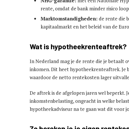
NHG-garantie:
met een Nationale Hypo
rente, omdat de bank minder risico loop
Marktomstandigheden:
de rente die 
kapitaalmarkt en het beleid van de Eur
Wat is hypotheekrenteaftrek?
In Nederland mag je de rente die je betaalt 
inkomen. Dit heet hypotheekrenteaftrek. Je 
waardoor de netto rentekosten lager uitvall
De aftrek is de afgelopen jaren wel beperkt. J
inkomstenbelasting, ongeacht in welke belasti
hypotheekadviseur na te gaan wat dit voor jo
Zo bereken je je eigen renteko