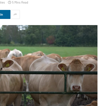
ties
5 Mins Read
In