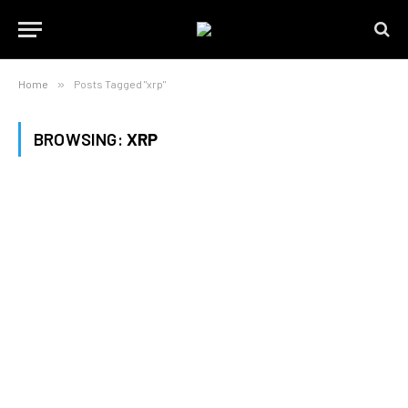
Home
»
Posts Tagged "xrp"
BROWSING:
XRP