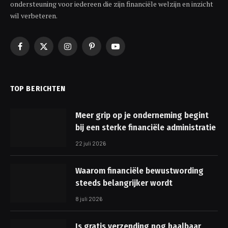
ondersteuning voor iedereen die zijn financiële welzijn en inzicht
wil verbeteren.
Facebook
X
Instagram
Pinterest
YouTube
(Twitter)
TOP BERICHTEN
Meer grip op je onderneming begint
bij een sterke financiële administratie
22 juli 2026
Waarom financiële bewustwording
steeds belangrijker wordt
8 juli 2026
Is gratis verzending nog haalbaar