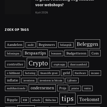
voor webshops?
6 juli 2026
ZOEK OP TAGS
Beleggen
Aandelen
Beginners
audit
belangrijk
Bespaartips
Budgetteren
Coin
beloningen
bonussen
Crypto
controller
cryptoapp
duurzaamheid
geld
e-fulfilment
factoring
financiële groei
Hardware
incasso
inflatie
investeren
investeren in bitcoin
Lijfrente
ondernemen
Prijs
multifunctionele
printer
rentes
tips
Toekomst
Ripple
RSR
schade
Shiba Inu