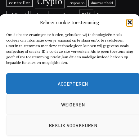
Crypto
controller
cryptoapp
duurzaamheid
geld
e-fulfilment
factoring
financiële groei
Hardware
incasso
Beheer cookie toestemming
inflatie
investeren
investeren in bitcoin
Lijfrente
ondernemen
Prijs
multifunctionele
printer
rentes
Om de beste ervaringen te bieden, gebruiken wij technologieën zoals
cookies om informatie over je apparaat op te slaan en/of te raadplegen.
tips
Door in te stemmen met deze technologieën kunnen wij gegevens zoals
Toekomst
Ripple
RSR
schade
Shiba Inu
surfgedrag of unieke ID's op deze site verwerken. Als je geen toestemming
geeft of uw toestemming intrekt, kan dit een nadelige invloed hebben op
Utrecht
Token
Vechain
vergoeding
verkopen van een factuur
bepaalde functies en mogelijkheden.
Voordelen
xrp
vermogen
Vethor
XYO
ACCEPTEREN
WEIGEREN
© 2026 ThemeSphere. Designed by
ThemeSphere
.
BEKIJK VOORKEUREN
Economie
Geldzaken
Hypotheek
Investeren
Ondernemen
Pensioen
Verzekering
Overig