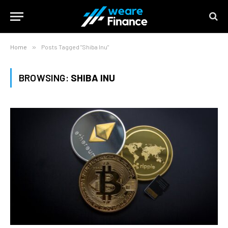
Home
»
Posts Tagged "Shiba Inu"
BROWSING:
SHIBA INU