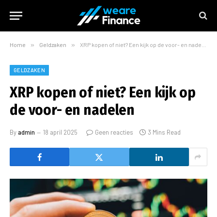
Home
»
Geldzaken
»
XRP kopen of niet? Een kijk op de voor- en nadelen
GELDZAKEN
XRP kopen of niet? Een kijk op
de voor- en nadelen
By
admin
18 april 2025
Geen reacties
3 Mins Read