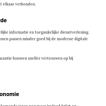
t elkaar verbonden.
rde
jke informatie en toegankelijke dienstverlening.
emen passen minder goed bij de moderne digitale
arantie bouwen sneller vertrouwen op bij
conomie
e komende jaren nog meer invloed krijgt op