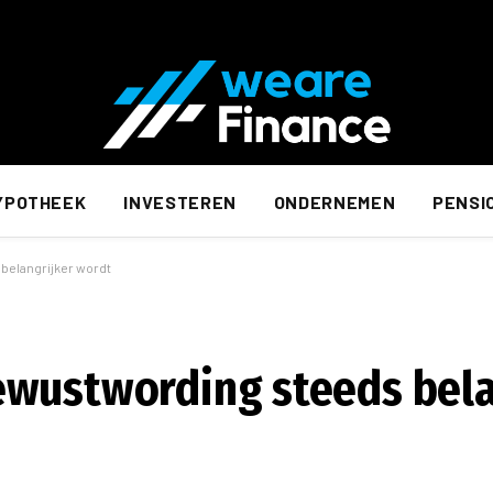
YPOTHEEK
INVESTEREN
ONDERNEMEN
PENSI
belangrijker wordt
ewustwording steeds bela