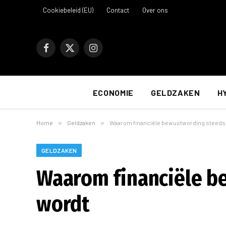
Cookiebeleid (EU)
Contact
Over ons
Facebook
X
Instagram
(Twitter)
ECONOMIE
GELDZAKEN
H
Home
»
Geldzaken
»
Waarom financiële bewustwording steeds 
GELDZAKEN
Waarom financiële b
wordt