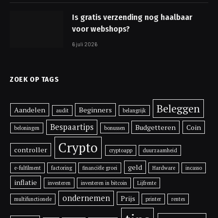
Is gratis verzending nog haalbaar
voor webshops?
6 juli 2026
ZOEK OP TAGS
Beleggen
Aandelen
Beginners
audit
belangrijk
Bespaartips
Budgetteren
Coin
beloningen
bonussen
Crypto
controller
cryptoapp
duurzaamheid
geld
e-fulfilment
factoring
financiële groei
Hardware
incasso
inflatie
investeren
investeren in bitcoin
Lijfrente
ondernemen
Prijs
multifunctionele
printer
rentes