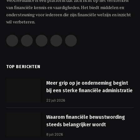
WeAreFinance is een platform dat zich richt op het versterken
van financiële kennis en vaardigheden. Het biedt middelen en
ondersteuning voor iedereen die zijn financiële welzijn en inzicht
wil verbeteren.
Facebook
X
Instagram
Pinterest
YouTube
(Twitter)
TOP BERICHTEN
Meer grip op je onderneming begint
bij een sterke financiële administratie
22 juli 2026
Waarom financiële bewustwording
steeds belangrijker wordt
8 juli 2026