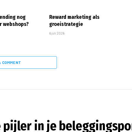
zending nog
Reward marketing als
or webshops?
groeistrategie
6 juli 2026
A COMMENT
 pijler in je beleggingspo