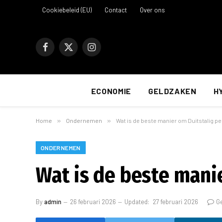
Cookiebeleid (EU)
Contact
Over ons
Facebook
X
Instagram
(Twitter)
ECONOMIE
GELDZAKEN
H
Home
»
Ondernemen
»
Wat is de beste manier om Duitstalig p
ONDERNEMEN
Wat is de beste mani
By
admin
26 februari 2026
Updated:
27 februari 2026
G