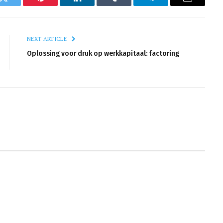
k
Twitter
Pinterest
LinkedIn
Tumblr
Telegram
Email
NEXT ARTICLE
Oplossing voor druk op werkkapitaal: factoring