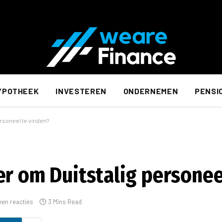
YPOTHEEK
INVESTEREN
ONDERNEMEN
PENSI
ersoneel te vinden?
er om Duitstalig personee
een reacties
3 Mins Read