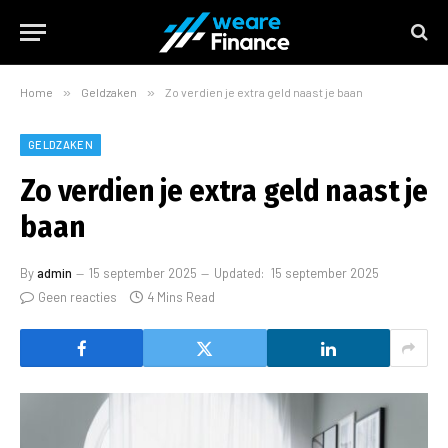
Home
»
Geldzaken
»
Zo verdien je extra geld naast je baan
GELDZAKEN
Zo verdien je extra geld naast je
baan
By
admin
15 september 2025
Updated:
15 september 2025
Geen reacties
4 Mins Read