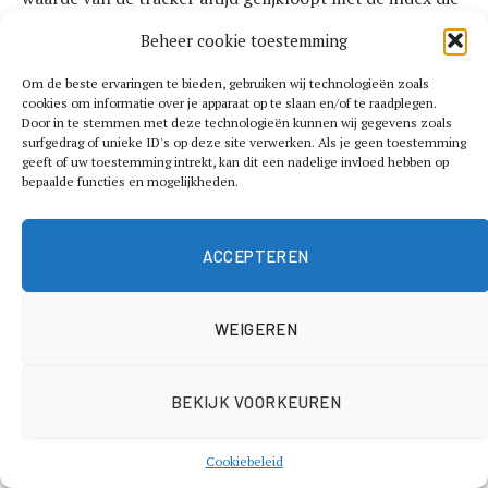
gevolgd wordt.
Beheer cookie toestemming
Om de beste ervaringen te bieden, gebruiken wij technologieën zoals
Waarom trackers zo populair zijn
cookies om informatie over je apparaat op te slaan en/of te raadplegen.
Door in te stemmen met deze technologieën kunnen wij gegevens zoals
surfgedrag of unieke ID's op deze site verwerken. Als je geen toestemming
Veel beleggers kiezen voor trackers omdat ze eenvoudig
geeft of uw toestemming intrekt, kan dit een nadelige invloed hebben op
te begrijpen zijn en lage kosten hebben. Traditionele
bepaalde functies en mogelijkheden.
beleggingsfondsen worden vaak actief beheerd en
brengen daardoor hogere kosten met zich mee. Bij
ACCEPTEREN
trackers is er geen beheerder die constant keuzes maakt,
omdat de tracker gewoon de index volgt. Dit maakt het
een goedkope manier van beleggen. Lage kosten zijn op
WEIGEREN
de lange termijn belangrijk, omdat ze een groot verschil
maken in het eindresultaat van je belegging.
BEKIJK VOORKEUREN
Verschillende soorten trackers
Cookiebeleid