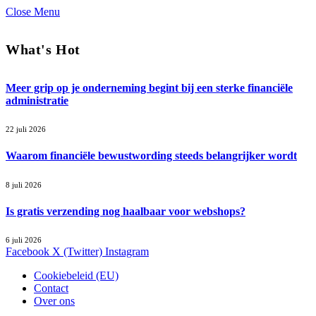
Close Menu
What's Hot
Meer grip op je onderneming begint bij een sterke financiële
administratie
22 juli 2026
Waarom financiële bewustwording steeds belangrijker wordt
8 juli 2026
Is gratis verzending nog haalbaar voor webshops?
6 juli 2026
Facebook
X (Twitter)
Instagram
Cookiebeleid (EU)
Contact
Over ons