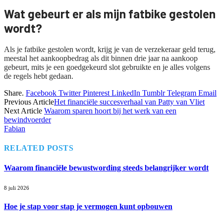
Wat gebeurt er als mijn fatbike gestolen
wordt?
Als je fatbike gestolen wordt, krijg je van de verzekeraar geld terug,
meestal het aankoopbedrag als dit binnen drie jaar na aankoop
gebeurt, mits je een goedgekeurd slot gebruikte en je alles volgens
de regels hebt gedaan.
Share.
Facebook
Twitter
Pinterest
LinkedIn
Tumblr
Telegram
Email
Previous Article
Het financiële succesverhaal van Patty van Vliet
Next Article
Waarom sparen hoort bij het werk van een
bewindvoerder
Fabian
RELATED
POSTS
Waarom financiële bewustwording steeds belangrijker wordt
8 juli 2026
Hoe je stap voor stap je vermogen kunt opbouwen