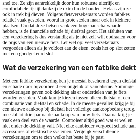
snel toe. Ze zijn aantrekkelijk door hun robuuste uiterlijk en
comfortabele rijstijl dankzij de extra brede banden. Helaas zijn ze
ook in trek bij dieven. Volgens fietsverzekeraars worden fatbikes
relatief vaak gestolen, vooral in grote steden maar ook in kleinere
plaatsen. Omdat deze fietsen vaak een hoge aanschafwaarde
hebben, is de financiële schade bij diefstal groot. Het afsluiten van
een verzekering is dus verstandig als je niet zelf wilt opdraaien voor
de prijs van een nieuwe fiets. Let wel op: veel verzekeraars
vergoeden alleen als je voldoet aan de eisen, zoals het op slot zetten
met een goedgekeurd slot.
Wat de verzekering van een fatbike dekt
Met een fatbike verzekering ben je meestal beschermd tegen diefstal
en schade door bijvoorbeeld een ongeluk of vandalisme. Sommige
verzekeringen geven ook dekking als er onderdelen van je fiets
worden gestolen. Vaak kun je kiezen tussen alleen diefstal of een
combinatie van diefstal en schade. In de meeste gevallen krijg je bij
een nieuwe aankoop bij diefstal het volledige aankoopbedrag terug,
meestal tot drie jaar na de aankoop van jouw fiets. Daarna krijg je
vaak een deel van de waarde. Controleer altijd goed wat er wel en
niet onder de dekking valt. Niet elke aanbieder vergoedt schade aan
accessoires of elektrische systemen. Vergelijk verschillende
verzekeringen om te zien welke het beste bij je past.