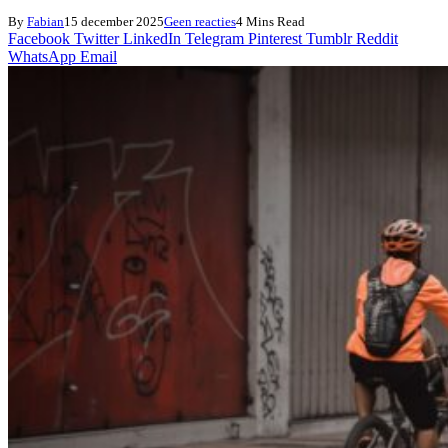
By
Fabian
15 december 2025
Geen reacties
4 Mins Read
Facebook
Twitter
LinkedIn
Telegram
Pinterest
Tumblr
Reddit
WhatsApp
Email