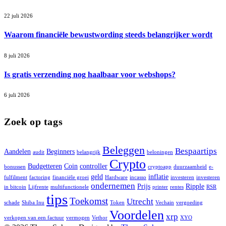
22 juli 2026
Waarom financiële bewustwording steeds belangrijker wordt
8 juli 2026
Is gratis verzending nog haalbaar voor webshops?
6 juli 2026
Zoek op tags
Beleggen
Bespaartips
Aandelen
Beginners
audit
belangrijk
beloningen
Crypto
Budgetteren
Coin
controller
bonussen
cryptoapp
duurzaamheid
e-
geld
inflatie
fulfilment
factoring
financiële groei
Hardware
incasso
investeren
investeren
ondernemen
Prijs
Ripple
in bitcoin
Lijfrente
multifunctionele
printer
rentes
RSR
tips
Toekomst
Utrecht
schade
Shiba Inu
Token
Vechain
vergoeding
Voordelen
xrp
verkopen van een factuur
vermogen
Vethor
XYO