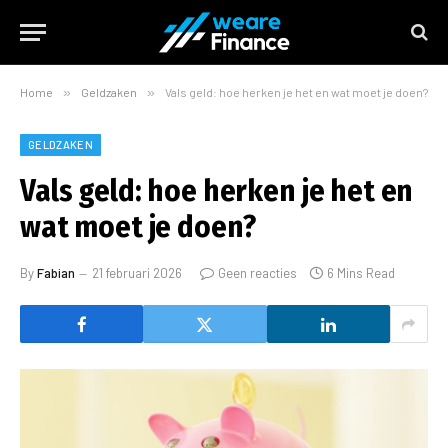
Home
»
Geldzaken
»
Vals geld: hoe herken je het en wat moet je doen?
GELDZAKEN
Vals geld: hoe herken je het en
wat moet je doen?
By
Fabian
21 februari 2026
Geen reacties
6 Mins Read