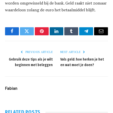
worden omgewisseld bij de bank. Geld raakt niet zomaar
waardeloos zolang de euro het betaalmiddel blijft.
Facebook
Twitter
Pinterest
LinkedIn
Tumblr
Telegram
Email
PREVIOUS ARTICLE
NEXT ARTICLE
Gebruik deze tips als je wilt
Vals geld: hoe herken je het
beginnen met beleggen
en wat moet je doen?
Fabian
RELATED
POSTS