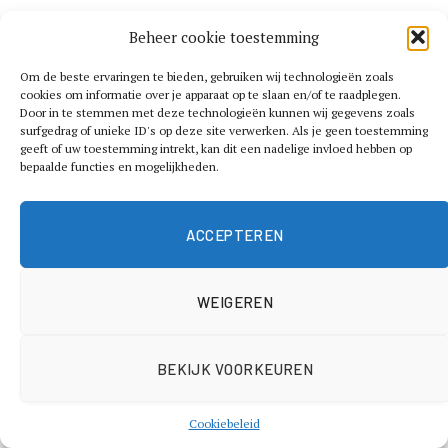
Beheer cookie toestemming
Om de beste ervaringen te bieden, gebruiken wij technologieën zoals
cookies om informatie over je apparaat op te slaan en/of te raadplegen.
Door in te stemmen met deze technologieën kunnen wij gegevens zoals
surfgedrag of unieke ID's op deze site verwerken. Als je geen toestemming
Het is geen nieuws dat beleggen een van de beste
geeft of uw toestemming intrekt, kan dit een nadelige invloed hebben op
bepaalde functies en mogelijkheden.
manieren is om je vermogen uit te breiden. Je kunt
profiteren van het hoogste rendement op het moment
dat je weet hoe je slim moet investeren. Zo is het
ACCEPTEREN
belangrijk om te beginnen met een stabiele basis en het
maken van de juiste keuzes. In dit artikel delen we een
WEIGEREN
aantal handige tips die je helpen om met meer
vertrouwen en structuur te beginnen met beleggen.
BEKIJK VOORKEUREN
Wees je bewust van de risico’s
Cookiebeleid