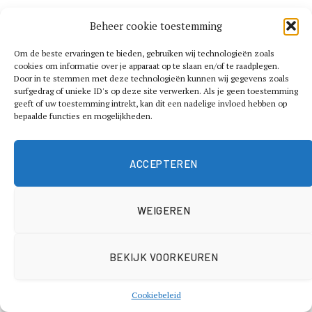
zoek is naar nieuwe manieren om zijn bezit te laten
Beheer cookie toestemming
groeien. Daardoor heeft hij zich kunnen ontwikkelen tot
een van de jongste en rijkste ondernemers van het land.
Om de beste ervaringen te bieden, gebruiken wij technologieën zoals
cookies om informatie over je apparaat op te slaan en/of te raadplegen.
Door in te stemmen met deze technologieën kunnen wij gegevens zoals
Het geschatte kapitaal van Samuel
surfgedrag of unieke ID's op deze site verwerken. Als je geen toestemming
geeft of uw toestemming intrekt, kan dit een nadelige invloed hebben op
Onuha
bepaalde functies en mogelijkheden.
Volgens recente schattingen ligt het Samuel Onuha
ACCEPTEREN
vermogen rond de vijftig miljoen euro. Dit bedrag komt
niet alleen uit de opbrengsten van Icon Amsterdam,
maar ook uit vastgoed en andere bedrijven waarin hij
WEIGEREN
investeert. Het kapitaal zorgt ervoor dat Samuel zich
tegenwoordig een luxeleven kan veroorloven, met
BEKIJK VOORKEUREN
mooie huizen, dure auto’s en reizen. Toch blijft hij
investeren en ondernemen, want stilzitten past niet bij
Cookiebeleid
hem. Het bedrag is bijzonder hoog voor zijn relatief