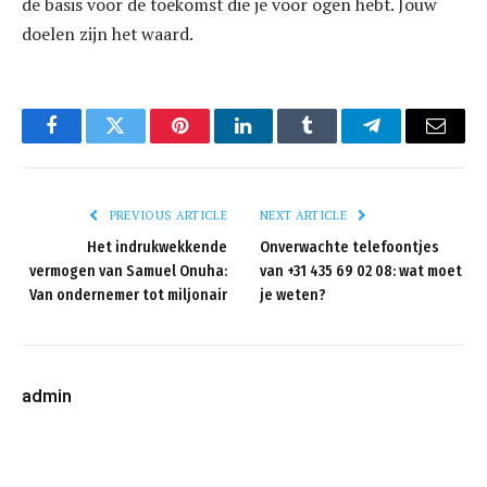
de basis voor de toekomst die je voor ogen hebt. Jouw
doelen zijn het waard.
Facebook
Twitter
Pinterest
LinkedIn
Tumblr
Telegram
Email
PREVIOUS ARTICLE
NEXT ARTICLE
Het indrukwekkende
Onverwachte telefoontjes
vermogen van Samuel Onuha:
van +31 435 69 02 08: wat moet
Van ondernemer tot miljonair
je weten?
admin