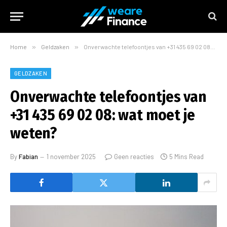
Home
»
Geldzaken
»
Onverwachte telefoontjes van +31 435 69 02 08: wat moet je weten?
GELDZAKEN
Onverwachte telefoontjes van
+31 435 69 02 08: wat moet je
weten?
By
Fabian
1 november 2025
Geen reacties
5 Mins Read