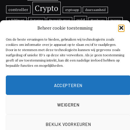
Crypto
controller
cryptoapp
duurzaamheid
geld
e-fulfilment
factoring
financiële groei
Hardware
incasso
Beheer cookie toestemming
inflatie
investeren
investeren in bitcoin
Lijfrente
ondernemen
Prijs
multifunctionele
printer
rentes
Om de beste ervaringen te bieden, gebruiken wij technologieën zoals
cookies om informatie over je apparaat op te slaan en/of te raadplegen.
tips
Door in te stemmen met deze technologieën kunnen wij gegevens zoals
Toekomst
Ripple
RSR
schade
Shiba Inu
surfgedrag of unieke ID's op deze site verwerken. Als je geen toestemming
geeft of uw toestemming intrekt, kan dit een nadelige invloed hebben op
Utrecht
Token
Vechain
vergoeding
verkopen van een factuur
bepaalde functies en mogelijkheden.
Voordelen
xrp
vermogen
Vethor
XYO
ACCEPTEREN
WEIGEREN
© 2026 ThemeSphere. Designed by
ThemeSphere
.
BEKIJK VOORKEUREN
Economie
Geldzaken
Hypotheek
Investeren