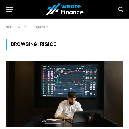
Home
»
Posts Tagged "Risico"
BROWSING:
RISICO