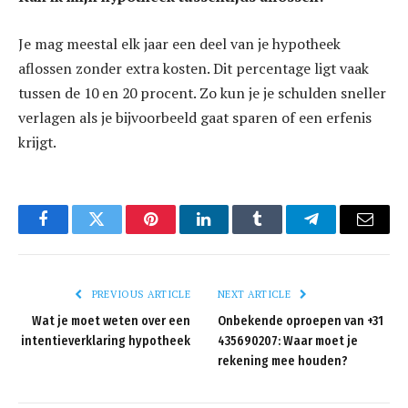
Je mag meestal elk jaar een deel van je hypotheek
aflossen zonder extra kosten. Dit percentage ligt vaak
tussen de 10 en 20 procent. Zo kun je je schulden sneller
verlagen als je bijvoorbeeld gaat sparen of een erfenis
krijgt.
Facebook
Twitter
Pinterest
LinkedIn
Tumblr
Telegram
Email
PREVIOUS ARTICLE
NEXT ARTICLE
Wat je moet weten over een
Onbekende oproepen van +31
intentieverklaring hypotheek
435690207: Waar moet je
rekening mee houden?