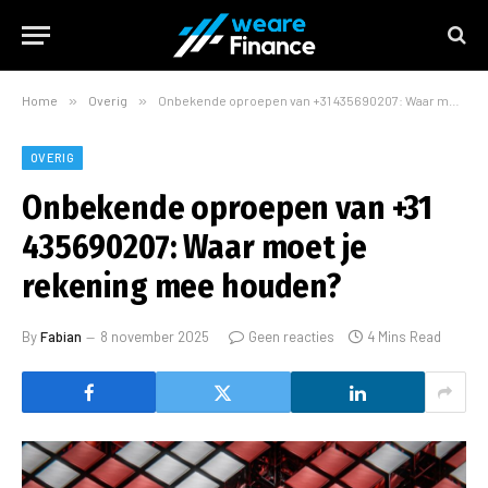
Home
»
Overig
»
Onbekende oproepen van +31 435690207: Waar moet je rekening mee houden?
OVERIG
Onbekende oproepen van +31
435690207: Waar moet je
rekening mee houden?
By
Fabian
8 november 2025
Geen reacties
4 Mins Read