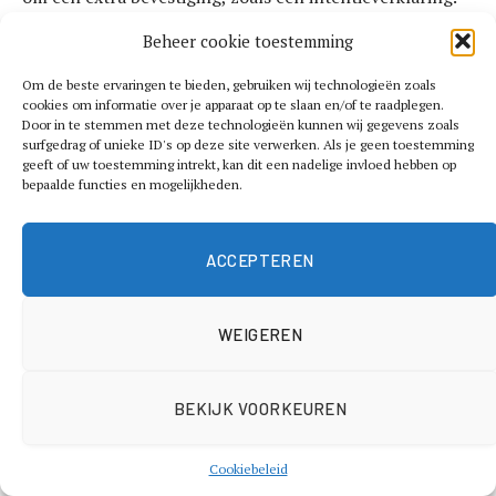
Met deze verklaring tekent je werkgever dat ze de
Beheer cookie toestemming
bedoeling hebben om jouw tijdelijke contract om te
zetten naar een vast contract, als je goed blijft
Om de beste ervaringen te bieden, gebruiken wij technologieën zoals
cookies om informatie over je apparaat op te slaan en/of te raadplegen.
functioneren en het werk blijft bestaan. Zo ziet de
Door in te stemmen met deze technologieën kunnen wij gegevens zoals
hypotheekverstrekker dat jij waarschijnlijk ook in de
surfgedrag of unieke ID's op deze site verwerken. Als je geen toestemming
geeft of uw toestemming intrekt, kan dit een nadelige invloed hebben op
toekomst je maandlasten kunt betalen.
bepaalde functies en mogelijkheden.
Wat staat er in een
ACCEPTEREN
intentieverklaring?
WEIGEREN
Een intentieverklaring voor een hypotheek is altijd
onderdeel van een werkgeversverklaring. Op deze
werkgeversverklaring vult je werkgever eerst jouw
BEKIJK VOORKEUREN
salaris en soort contract in. Vervolgens wordt de
intentieverklaring ingevuld. Hierin geeft de werkgever
Cookiebeleid
aan of ze van plan zijn jouw contract na afloop te