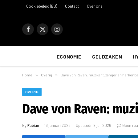
Cookiebeleid (EU)
Contact
Over ons
Facebook
X
Instagram
(Twitter)
ECONOMIE
GELDZAKEN
H
Home
»
Overig
»
Dave von Raven: muzikant, zanger en herkenba
OVERIG
Dave von Raven: muzi
By
Fabian
16 januari 2026
Updated:
9 juli 2026
Geen rea