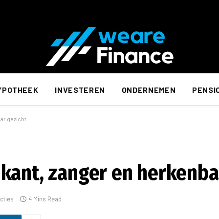
YPOTHEEK
INVESTEREN
ONDERNEMEN
PENSI
ar gezicht
kant, zanger en herkenba
cties
4 Mins Read