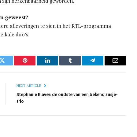
n zijn herkenbaarheid geworden.
en geweest?
dere afleveringen te zien in het RTL-programma
ikale duo’s.
k
Twitter
Pinterest
LinkedIn
Tumblr
Telegram
Email
NEXT ARTICLE
Stephanie Klaver: de oudste van een bekend zusje-
trio