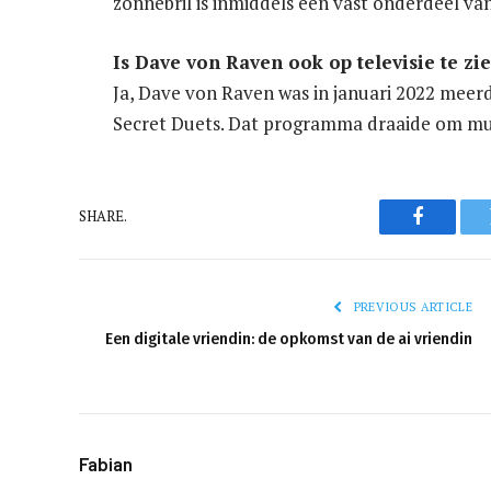
zonnebril is inmiddels een vast onderdeel va
Is Dave von Raven ook op televisie te zi
Ja, Dave von Raven was in januari 2022 meer
Secret Duets. Dat programma draaide om muz
SHARE.
Faceboo
PREVIOUS ARTICLE
Een digitale vriendin: de opkomst van de ai vriendin
Fabian