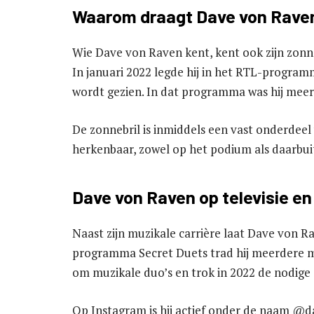
Waarom draagt Dave von Raven 
Wie Dave von Raven kent, kent ook zijn zonnebri
In januari 2022 legde hij in het RTL-program
wordt gezien. In dat programma was hij meerd
De zonnebril is inmiddels een vast onderdee
herkenbaar, zowel op het podium als daarbui
Dave von Raven op televisie en
Naast zijn muzikale carrière laat Dave von R
programma Secret Duets trad hij meerdere 
om muzikale duo’s en trok in 2022 de nodige
Op Instagram is hij actief onder de naam @d