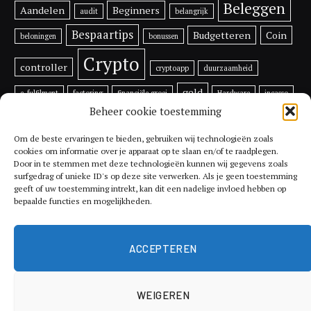
Beleggen
Aandelen
Beginners
audit
belangrijk
Bespaartips
Budgetteren
Coin
beloningen
bonussen
Crypto
controller
cryptoapp
duurzaamheid
geld
e-fulfilment
factoring
financiële groei
Hardware
incasso
Beheer cookie toestemming
inflatie
investeren
investeren in bitcoin
Lijfrente
ondernemen
Prijs
multifunctionele
printer
rentes
Om de beste ervaringen te bieden, gebruiken wij technologieën zoals
cookies om informatie over je apparaat op te slaan en/of te raadplegen.
tips
Door in te stemmen met deze technologieën kunnen wij gegevens zoals
Toekomst
Ripple
RSR
schade
Shiba Inu
surfgedrag of unieke ID's op deze site verwerken. Als je geen toestemming
geeft of uw toestemming intrekt, kan dit een nadelige invloed hebben op
Utrecht
Token
Vechain
vergoeding
verkopen van een factuur
bepaalde functies en mogelijkheden.
Voordelen
xrp
vermogen
Vethor
XYO
ACCEPTEREN
WEIGEREN