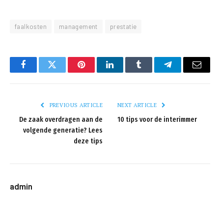
faalkosten
management
prestatie
Facebook
Twitter
Pinterest
LinkedIn
Tumblr
Telegram
Email
PREVIOUS ARTICLE
NEXT ARTICLE
De zaak overdragen aan de
10 tips voor de interimmer
volgende generatie? Lees
deze tips
admin