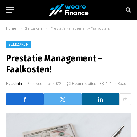
Home
»
Geldzaken
»
Prestatie Management – Faalkosten!
GELDZAKEN
Prestatie Management –
Faalkosten!
By
admin
28 september 2022
Geen reacties
4 Mins Read