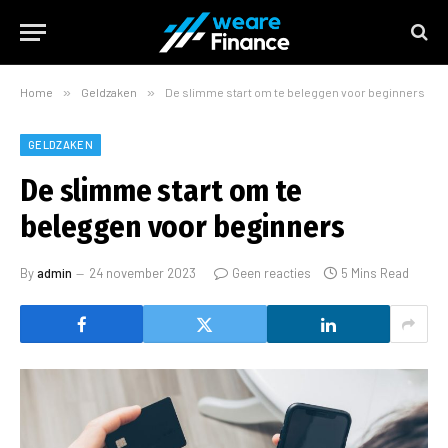
Home
»
Geldzaken
»
De slimme start om te beleggen voor beginners
GELDZAKEN
De slimme start om te
beleggen voor beginners
By
admin
24 november 2023
Geen reacties
5 Mins Read