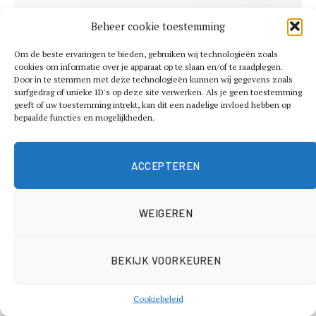
Beheer cookie toestemming
Waarom financiële bewustwording steeds
Om de beste ervaringen te bieden, gebruiken wij technologieën zoals
belangrijker wordt
cookies om informatie over je apparaat op te slaan en/of te raadplegen.
Door in te stemmen met deze technologieën kunnen wij gegevens zoals
8 juli 2026
surfgedrag of unieke ID's op deze site verwerken. Als je geen toestemming
geeft of uw toestemming intrekt, kan dit een nadelige invloed hebben op
bepaalde functies en mogelijkheden.
ACCEPTEREN
WEIGEREN
BEKIJK VOORKEUREN
Hoe je stap voor stap je vermogen kunt opbouwen
Cookiebeleid
18 juni 2026