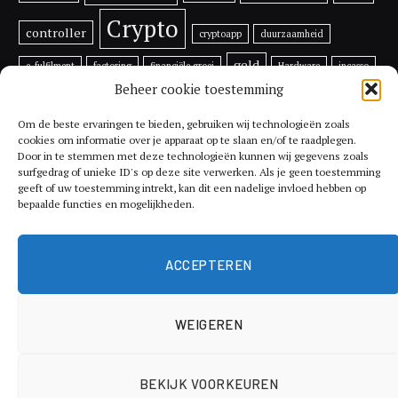
Crypto
controller
cryptoapp
duurzaamheid
geld
e-fulfilment
factoring
financiële groei
Hardware
incasso
Beheer cookie toestemming
inflatie
investeren
investeren in bitcoin
Lijfrente
ondernemen
Prijs
multifunctionele
printer
rentes
Om de beste ervaringen te bieden, gebruiken wij technologieën zoals
cookies om informatie over je apparaat op te slaan en/of te raadplegen.
tips
Door in te stemmen met deze technologieën kunnen wij gegevens zoals
Toekomst
Ripple
RSR
schade
Shiba Inu
surfgedrag of unieke ID's op deze site verwerken. Als je geen toestemming
geeft of uw toestemming intrekt, kan dit een nadelige invloed hebben op
Utrecht
Token
Vechain
vergoeding
verkopen van een factuur
bepaalde functies en mogelijkheden.
Voordelen
xrp
vermogen
Vethor
XYO
ACCEPTEREN
WEIGEREN
© 2026 ThemeSphere. Designed by
ThemeSphere
.
BEKIJK VOORKEUREN
Economie
Geldzaken
Hypotheek
Investeren