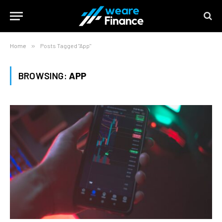
Home
»
Posts Tagged "App"
BROWSING:
APP